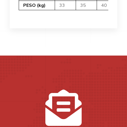
PESO (kg)
33
35
40
4