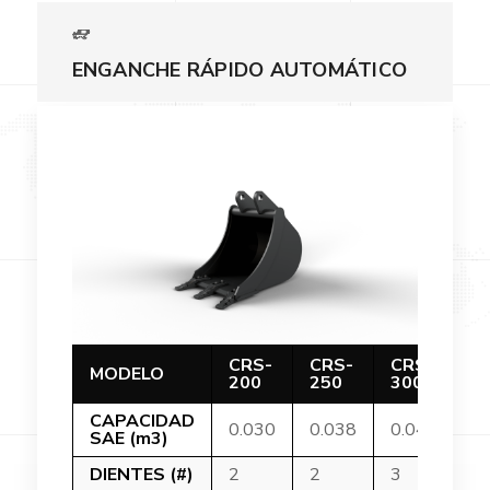
ENGANCHE RÁPIDO AUTOMÁTICO
CRS-
CRS-
CRS-
C
MODELO
200
250
300
4
CAPACIDAD
0.030
0.038
0.045
0.
SAE (m3)
DIENTES (#)
2
2
3
3