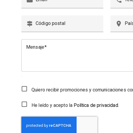
email
phone
signpost
place
Código postal
Paí
Mensaje
.
Quiero recibir promociones y comunicaciones co
He leído y acepto la
Política de privacidad
.