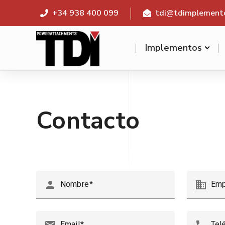
+34 938 400 099
tdi@tdimplement
Implementos
Contacto
person
business
Nombre
Emp
Email
Tel