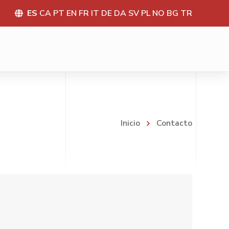
ES
CA
PT
EN
FR
IT
DE
DA
SV
PL
NO
BG
TR
Inicio
Contacto