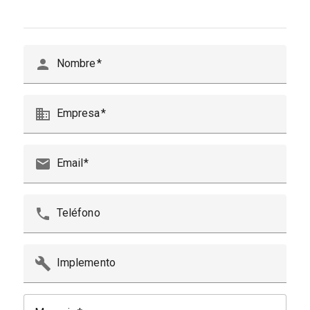
person
Nombre
business
Empresa
email
Email
phone
Teléfono
build
Implemento